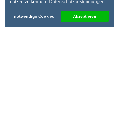
nutzen zu können.
Datenschutzbestimmungen
notwendige Cookies
Akzeptieren
Kontakt
Hotspot Angelsport
Rudolf-Diesel-Straße 7
35440 Linden